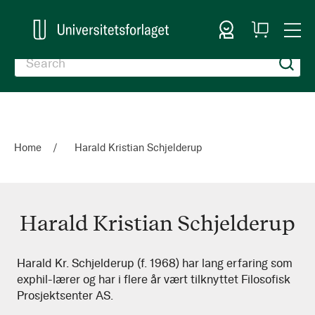
Sign In
My
Togg
Cart
Nav
Home
Harald Kristian Schjelderup
Harald Kristian Schjelderup
Harald
Harald Kr. Schjelderup (f. 1968) har lang erfaring som
exphil-lærer og har i flere år vært tilknyttet Filosofisk
Kristian
Prosjektsenter AS.
Schjelderup