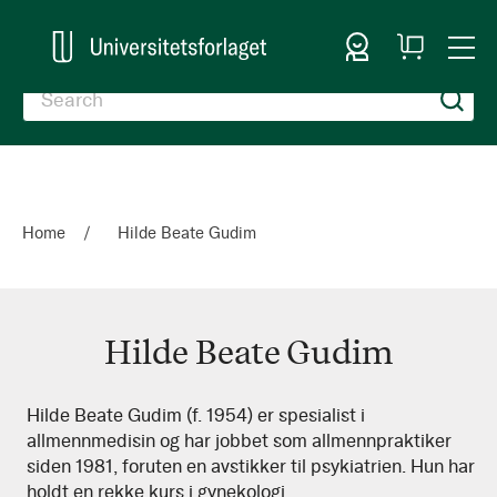
Sign In
My
Togg
Cart
Nav
Home
Hilde Beate Gudim
Hilde Beate Gudim
Hilde
Hilde Beate Gudim (f. 1954) er spesialist i
allmennmedisin og har jobbet som allmennpraktiker
Beate
siden 1981, foruten en avstikker til psykiatrien. Hun har
Gudim
holdt en rekke kurs i gynekologi.