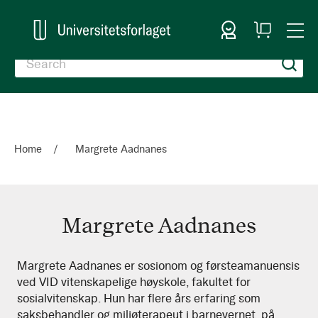
Sign In
My
Togg
Cart
Nav
Home
Margrete Aadnanes
Margrete Aadnanes
Margrete
Margrete Aadnanes er sosionom og førsteamanuensis
ved VID vitenskapelige høyskole, fakultet for
Aadnanes
sosialvitenskap. Hun har flere års erfaring som
saksbehandler og miljøterapeut i barnevernet, på