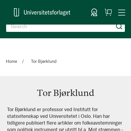
Sign In
My
Togg
Cart
Nav
Home
Tor Bjørklund
Tor Bjørklund
Tor
Tor Bjørklund er professor ved Institutt for
statsvitenskap ved Universitetet i Oslo. Han har
Bjørklund
tidligere publisert flere artikler om folkeavstemninger
som politisk instrument og utgitt bl.a. Mot strømmen -