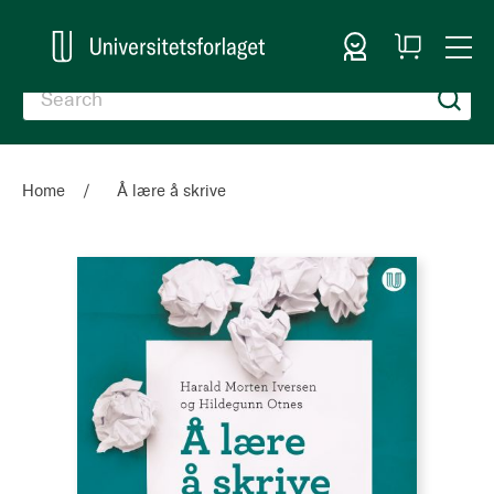
Sign In
My
Togg
Cart
Nav
Home
Å lære å skrive