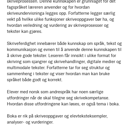
skriveprosessen. Denne kunnskapen er grunnlaget for det
fagspråket læreren anvender og for hvordan
skriveundervisninga legges opp. Forfatterne legger særlig
vekt på hvilke ulike funksjoner skriveoppgaver bør ha, og
hvordan veiledning og vurdering av skriveprosesser og
tekster kan gjøres.
Skriveferdighet innebærer både kunnskap om språk, tekst og
kommunikasjon og evnen til å anvende denne kunnskapen til
å skrive gode tekster. Leseren får innsikt i ulike format for
skriving som sjangrer og skrivehandlinger, digitale medier og
multimodale tekster. Forfatterne tar for seg struktur og
sammenheng i tekster og viser hvordan man kan bruke
språket både godt og korrekt.
Elever med norsk som andrespråk har noen særlige
utfordringer når de skal tilegne seg skrivekompetanse.
Hvordan disse utfordringene kan løses, er også tema i boka.
Boka er rik på skriveoppgaver og elevteksteksempler,
analyser- og vurderinger.