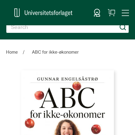
Sign In
My
Togg
Cart
Nav
Home
ABC for ikke-økonomer