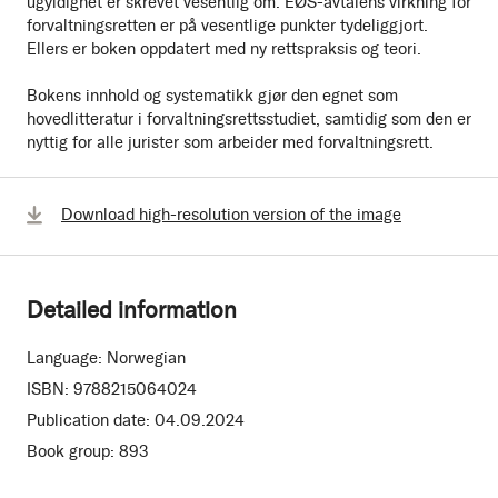
ugyldighet er skrevet vesentlig om. EØS-avtalens virkning for
forvaltningsretten er på vesentlige punkter tydeliggjort.
Ellers er boken oppdatert med ny rettspraksis og teori.
Bokens innhold og systematikk gjør den egnet som
hovedlitteratur i forvaltningsrettsstudiet, samtidig som den er
nyttig for alle jurister som arbeider med forvaltningsrett.
Download high-resolution version of the image
Detailed information
Language:
Norwegian
ISBN:
9788215064024
Publication date:
04.09.2024
Book group:
893