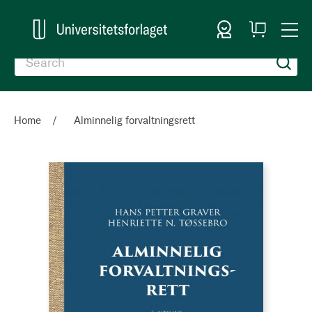
Sign In
My
Togg
Cart
Nav
Home
Alminnelig forvaltningsrett