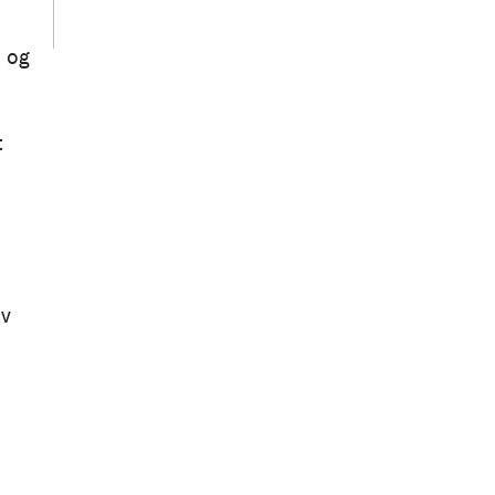
d og
t
av