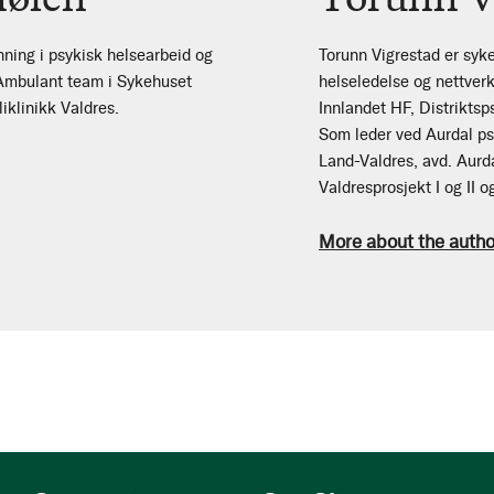
ning i psykisk helsearbeid og
Torunn Vigrestad er syk
i Ambulant team i Sykehuset
helseledelse og nettver
iklinikk Valdres.
Innlandet HF, Distrikts
Som leder ved Aurdal psy
Land-Valdres, avd. Aurda
Valdresprosjekt I og II 
More about the autho