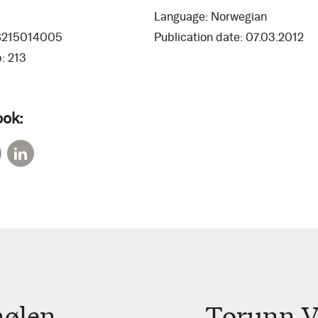
0
Language:
Norwegian
8215014005
Publication date:
07.03.2012
:
213
ook:
hølen
Torunn V