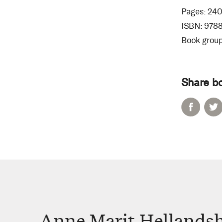
Pages:
24
ISBN:
978
Book group
Share b
Anne Marit Hellands