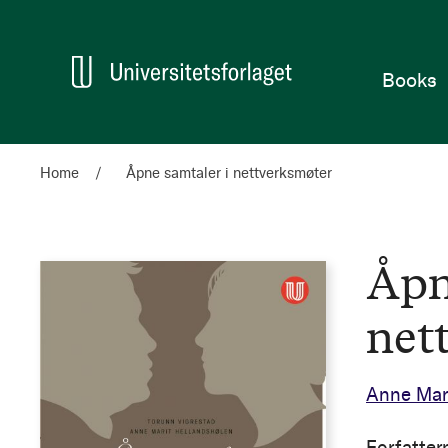
Home
Books
Home
Åpne samtaler i nettverksmøter
Åpn
net
Anne Mari
Forfatter