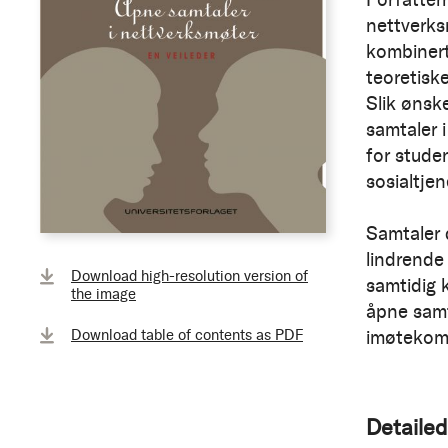
nettverks
kombinert 
teoretiske
Slik ønske
samtaler i
for studen
sosialtje
Samtaler 
lindrende
Download high-resolution version of
samtidig k
the image
åpne samt
Download table of contents as PDF
imøtekomm
Detailed