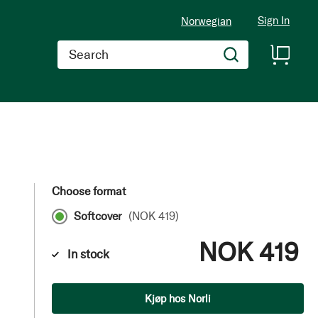
Sign In
Norwegian
Search
Choose format
Softcover
(
NOK 419
)
NOK 419
In stock
Qty
Kjøp hos Norli