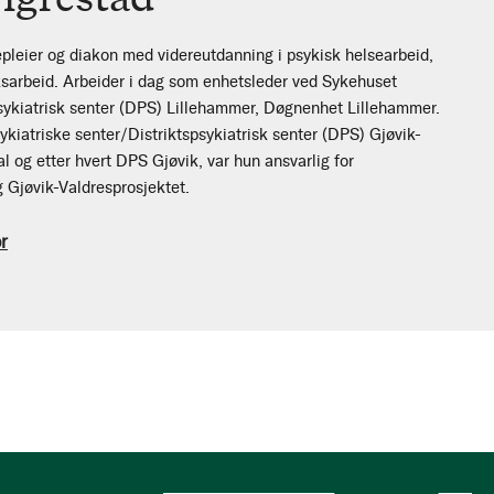
epleier og diakon med videreutdanning i psykisk helsearbeid,
ksarbeid. Arbeider i dag som enhetsleder ved Sykehuset
psykiatrisk senter (DPS) Lillehammer, Døgnenhet Lillehammer.
kiatriske senter/Distriktspsykiatrisk senter (DPS) Gjøvik-
l og etter hvert DPS Gjøvik, var hun ansvarlig for
og Gjøvik-Valdresprosjektet.
r