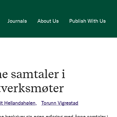
Journals
About Us
Publish With Us
e samtaler i
tverksmøter
t Hellandshølen
Torunn Vigrestad
ne beskriver sin egen erfaring med åpne samtaler i