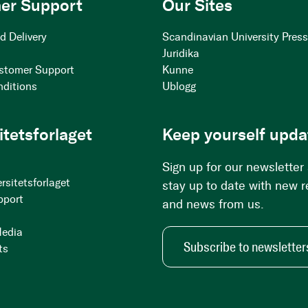
er Support
Our Sites
d Delivery
Scandinavian University Pres
Juridika
stomer Support
Kunne
nditions
Ublogg
itetsforlaget
Keep yourself upda
Sign up for our newsletter
rsitetsforlaget
stay up to date with new 
pport
and news from us.
Media
Subscribe to newsletter
ts