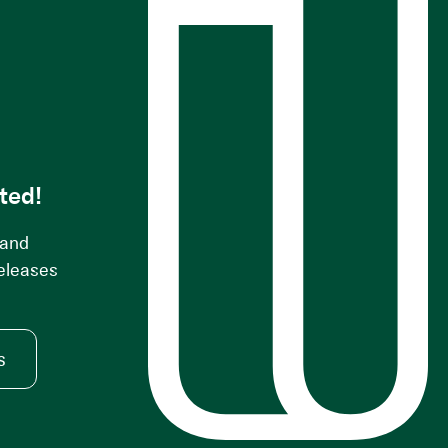
s
ted!
 and
releases
s