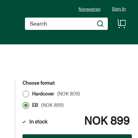
Sign In
Norwegian
Search
Choose format
Hardcover
(
NOK 809
)
EB
(
NOK 899
)
NOK 899
In stock