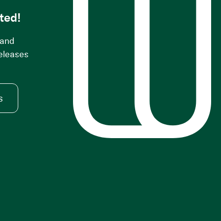
ted!
 and
releases
s