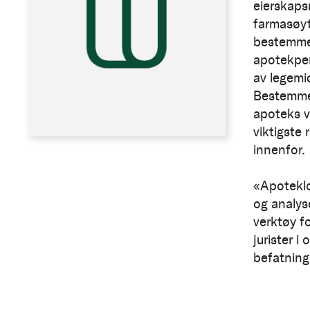
eierskaps
farmasøyt
bestemmel
apotekper
av legemid
Bestemmel
apoteks v
viktigste
innenfor.
«Apotekl
og analys
verktøy f
jurister i
befatning