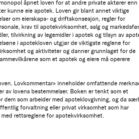
monopol åpnet loven for at andre private aktører enn
er kunne eie apotek. Loven gir blant annet viktige
ser om eierskaps- og driftskonsesjon, regler for
sonale, krav til apotekvirksomhet, salg og markedsfø
ler, tilvirkning av legemidler i apotek og tilsyn av apot
sene i apotekloven utgjør de viktigste reglene for
irksomhet og aktiviteter og danner grunnlaget for de
 rammevilkårene som et apotek og eiere må operere
oven. Lovkommentar» inneholder omfattende merkna
er av lovens bestemmelser. Boken er tenkt som et
or dem som arbeider med apoteklovgivning, og da særl
 offentlig forvaltning eller privat virksomhet som har
 med rettsreglene for apotekvirksomhet.