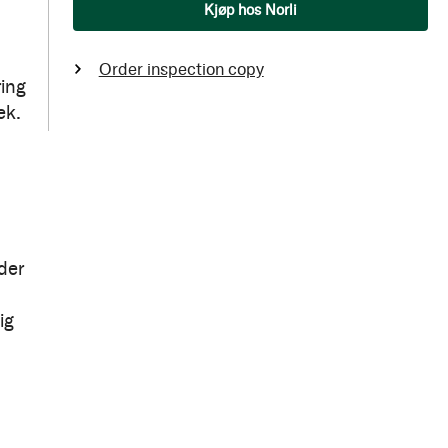
Qty
Kjøp hos Norli
Order inspection copy
ring
ek.
der
ig