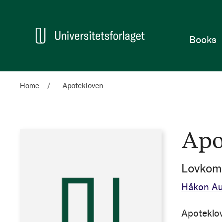
Home
Books
Home
Apotekloven
Apo
Lovkom
Håkon Au
Apoteklov