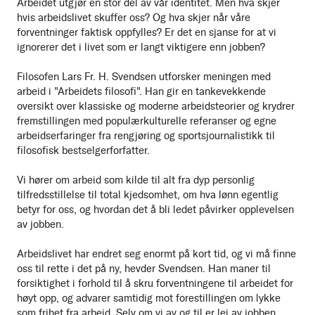
Arbeidet utgjør en stor del av vår identitet. Men hva skjer
hvis arbeidslivet skuffer oss? Og hva skjer når våre
forventninger faktisk oppfylles? Er det en sjanse for at vi
ignorerer det i livet som er langt viktigere enn jobben?
Filosofen Lars Fr. H. Svendsen utforsker meningen med
arbeid i "Arbeidets filosofi". Han gir en tankevekkende
oversikt over klassiske og moderne arbeidsteorier og krydrer
fremstillingen med populærkulturelle referanser og egne
arbeidserfaringer fra rengjøring og sportsjournalistikk til
filosofisk bestselgerforfatter.
Vi hører om arbeid som kilde til alt fra dyp personlig
tilfredsstillelse til total kjedsomhet, om hva lønn egentlig
betyr for oss, og hvordan det å bli ledet påvirker opplevelsen
av jobben.
Arbeidslivet har endret seg enormt på kort tid, og vi må finne
oss til rette i det på ny, hevder Svendsen. Han maner til
forsiktighet i forhold til å skru forventningene til arbeidet for
høyt opp, og advarer samtidig mot forestillingen om lykke
som frihet fra arbeid. Selv om vi av og til er lei av jobben,