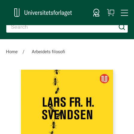
Sign In
My
Togg
Cart
Nav
Home
Arbeidets filosofi