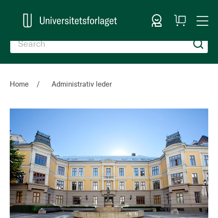
Sign In
My
Togg
Cart
Nav
Home
Administrativ leder