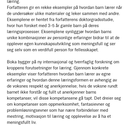
læring.
Forfatteren gir en rekke eksempler på hvordan barn lærer når
de undersøker ulike materialer og leker sammen med andre.
Eksemplene er hentet fra forfatterens doktorgradsstudie,
hvor hun forsket med 3-5 år gamle barn på deres
læringsprosesser. Eksemplene synliggjør hvordan barns
unike kombinasjoner av personlige erfaringer bidrar til at de
opplever egen kunnskapsutvikling som meningsfull og ser
seg selv som en verdifull person for fellesskapet.
Boka bygger på ny internasjonal og tverrfaglig forskning om
kroppens forutsetninger for læring. Gjennom konkrete
eksempler viser forfatteren hvordan barn lærer av egne
erfaringer og hvordan denne læringsformen er avhengig av
de voksnes respekt og anerkjennelse; hvis de voksne rundt
barnet ikke forstår og fullt ut anerkjenner barns
kompetanser, vil disse kompetansene gå tapt. Det dreier seg
om kompetanser som oppmerksomhet, fantasievner og
problemløsningsevner som har nære forbindelser med
mestring, motivasjon til læring og opplevelse av å ha et
meningsfullt liv.