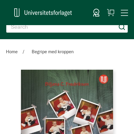
Sign In
My
Togg
Cart
Nav
Home
Begripe med kroppen