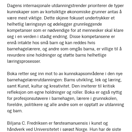
Dagens internasjonale utdanningstrender prioriterer de typer
kunnskaper som av kortsiktige økonomiske grunner antas å
være mest viktige. Dette skjeve fokuset undertrykker et
helhetlig læringssyn og ødelegger grunnleggende
kompetanser som er nødvendige for at mennesker skal klare
seg i en verden i stadig endring. Disse kompetansene er
ennå intakte hos små barn og kan reddes hvis
barnehagelærere, og andre som omgås barna, er villige til å
revurdere sine holdninger og støtte barns helhetlige
læringsprosesser.
Boka retter seg inn mot to av kunnskapsområdene i den nye
barnehagelærerutdanningen: Barns utvikling, lek og læring,
samt Kunst, kultur og kreativitet. Den inviterer til kritisk
refleksjon om egne holdninger og roller. Boka er også nyttig
for profesjonsutøvere i barnehagen, lærere i grunnskolen,
foreldre, politikere og alle andre som er opptatt av utdanning
og barn.
Biljana C. Fredriksen er førsteamanuensis i kunst og
håndverk ved Universitetet i sørøst Norge. Hun har de siste