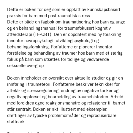
Dette er boken for deg som er opptatt av kunnskapsbasert
praksis for barn med posttraumatisk stress.
Dette er både en fagbok om traumatisering hos barn og unge
og en behandlingsmanual for traumefokusert kognitiv
atferdsterapi (TF-CBT). Den er oppdatert med ny forskning
innenfor nevropsykologi, utviklingspsykologi og
behandlingsforskning. Forfatterne er pionerer innenfor
forståelse og behandling av traumer hos barn med et særlig
fokus på barn som utsettes for tidlige og vedvarende
seksuelle overgrep.
Boken inneholder en oversikt over aktuelle studier og gir en
innføring i traumeteori. Forfatterne beskriver teknikker for
affekt- og stressregulering, endring av negative tanker og
negativ oppførsel og bearbeiding av traumehistorien. Arbeid
med foreldres egne reaksjonsmønstre og relasjoner til barnet
står sentralt. Boken er rikt illustrert med eksempler,
drøftinger av typiske problemområder og reproduserbare
støtteark.