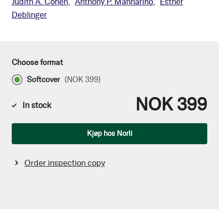
Judith A. Cohen
Anthony P. Mannarino
Esther
Deblinger
Choose format
Softcover
(
NOK 399
)
NOK 399
In stock
Qty
Kjøp hos Norli
Order inspection copy