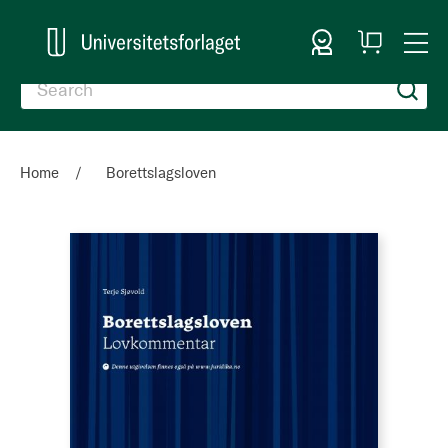
Sign In
My
Togg
Cart
Nav
Home
Borettslagsloven