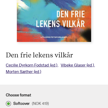
Den frie lekens vilkår
Cecilie Dyrkorn Fodstad
(ed.)
Vibeke Glaser
(ed.)
Morten Sæther
(ed.)
Choose format
Softcover
(
NOK 419
)