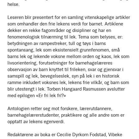
helse.
Leseren blir presentert for en samling vitenskapelige artikler
som omhandler den frie lekens verdi for barnet. Artiklene
dekker en rekke fagområder og disipliner og har en
fenomenologisk tilnærming til lek. Tema som belyses, er:
betydningen av rampestreker, tull og tøys i barns
spontansang, lek som eksistensielt grunnfenomen, små
barns lek og lekende voksne mellom orden og kaos, lek som
livsorientering, forutsetninger for barnehagelæreres
observasjon av barn knyttet til frileken, svar og gjensvar i
samspill og lek, bevegelseslek, syn på lek i en historisk
ramme inkludert voksnes lek, lekens frie vilkår, og barn som
blir utestengt i lek. Torben Hangaard Rasmussen avslutter
med epilogen «Er fri lek fri?»
Antologien retter seg mot forskere, lærerutdannere,
barnehagelærerstudenter, praktikere og alle andre som er
opptatt av lekens egenverdi.
Redaktørene av boka er Cecilie Dyrkorn Fodstad, Vibeke