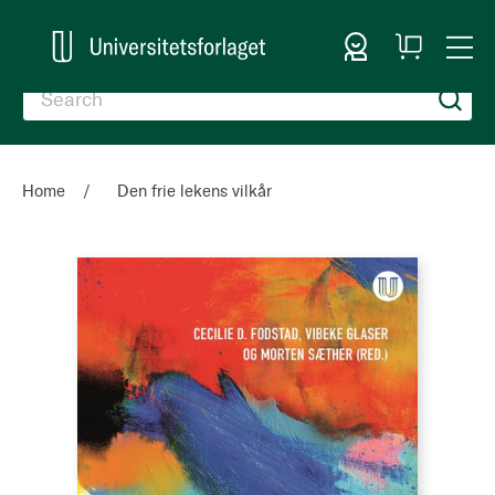
Sign In
My
Togg
Cart
Nav
Home
Den frie lekens vilkår