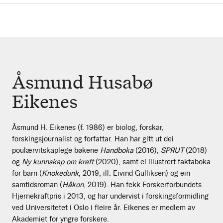
Åsmund Husabø
Eikenes
Åsmund H. Eikenes (f. 1986) er biolog, forskar,
forskingsjournalist og forfattar. Han har gitt ut dei
poulærvitskaplege bøkene
Handboka
(2016),
SPRUT
(2018)
og
Ny kunnskap om kreft
(2020), samt ei illustrert faktaboka
for barn (
Knokedunk
, 2019, ill. Eivind Gulliksen) og ein
samtidsroman (
Håkon
, 2019). Han fekk Forskerforbundets
Hjernekraftpris i 2013, og har undervist i forskingsformidling
ved Universitetet i Oslo i fleire år. Eikenes er medlem av
Akademiet for yngre forskere.