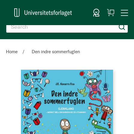
Sign In
My
Togg
Cart
Nav
Home
Den indre sommerfuglen