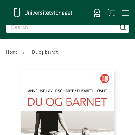
Sign In
My
Togg
Cart
Nav
Home
Du og barnet