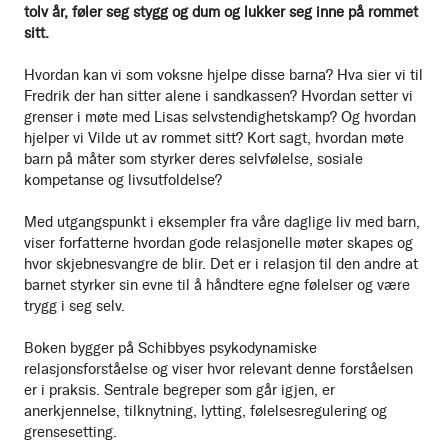
tolv år, føler seg stygg og dum og lukker seg inne på rommet
sitt.
Hvordan kan vi som voksne hjelpe disse barna? Hva sier vi til
Fredrik der han sitter alene i sandkassen? Hvordan setter vi
grenser i møte med Lisas selvstendighetskamp? Og hvordan
hjelper vi Vilde ut av rommet sitt? Kort sagt, hvordan møte
barn på måter som styrker deres selvfølelse, sosiale
kompetanse og livsutfoldelse?
Med utgangspunkt i eksempler fra våre daglige liv med barn,
viser forfatterne hvordan gode relasjonelle møter skapes og
hvor skjebnesvangre de blir. Det er i relasjon til den andre at
barnet styrker sin evne til å håndtere egne følelser og være
trygg i seg selv.
Boken bygger på Schibbyes psykodynamiske
relasjonsforståelse og viser hvor relevant denne forståelsen
er i praksis. Sentrale begreper som går igjen, er
anerkjennelse, tilknytning, lytting, følelsesregulering og
grensesetting.