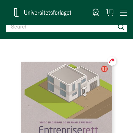
Sign In
My
Togg
Cart
Nav