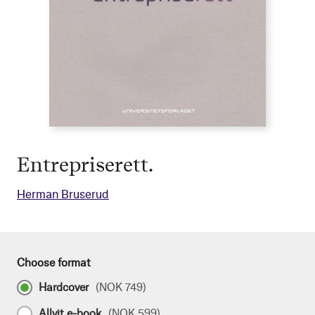
Entrepriserett.
Herman Bruserud
Choose format
Hardcover
(
NOK 749
)
Allvit e-book
(
NOK 599
)