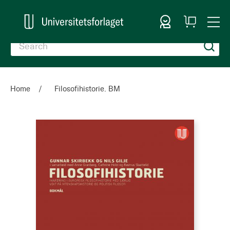
Sign In
My
Togg
Cart
Nav
Home
Filosofihistorie. BM