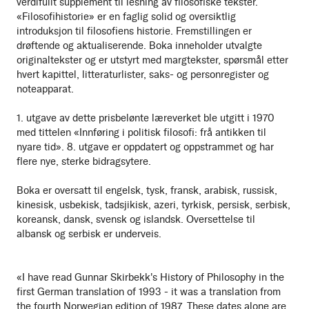
verdifullt supplement til lesning av filosofiske tekster.
«Filosofihistorie» er en faglig solid og oversiktlig
introduksjon til filosofiens historie. Fremstillingen er
drøftende og aktualiserende. Boka inneholder utvalgte
originaltekster og er utstyrt med margtekster, spørsmål etter
hvert kapittel, litteraturlister, saks- og personregister og
noteapparat.
1. utgave av dette prisbelønte læreverket ble utgitt i 1970
med tittelen «Innføring i politisk filosofi: frå antikken til
nyare tid». 8. utgave er oppdatert og oppstrammet og har
flere nye, sterke bidragsytere.
Boka er oversatt til engelsk, tysk, fransk, arabisk, russisk,
kinesisk, usbekisk, tadsjikisk, azeri, tyrkisk, persisk, serbisk,
koreansk, dansk, svensk og islandsk. Oversettelse til
albansk og serbisk er underveis.
«I have read Gunnar Skirbekk's History of Philosophy in the
first German translation of 1993 - it was a translation from
the fourth Norwegian edition of 1987. These dates alone are