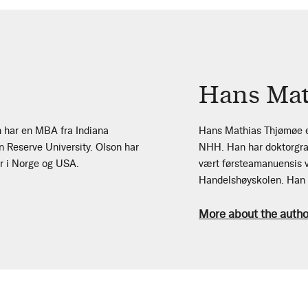
Hans Mat
n har en MBA fra Indiana
Hans Mathias Thjømøe er
n Reserve University. Olson har
NHH. Han har doktorgra
er i Norge og USA.
vært førsteamanuensis v
Handelshøyskolen. Han h
More about the autho