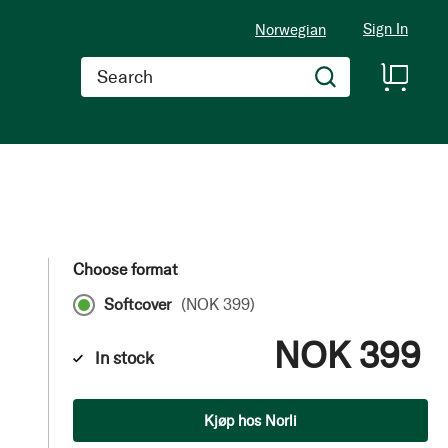
Sign In
Norwegian
Search
Choose format
Softcover
(
NOK 399
)
NOK 399
In stock
Qty
Kjøp hos Norli