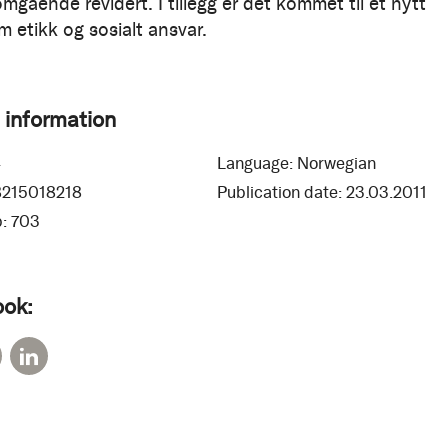
gående revidert. I tillegg er det kommet til et nytt
m etikk og sosialt ansvar.
 information
4
Language:
Norwegian
8215018218
Publication date:
23.03.2011
:
703
ook: