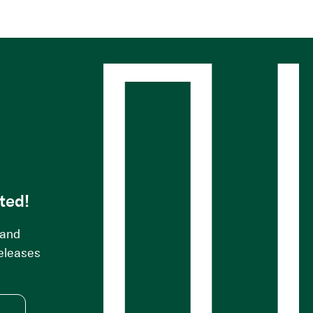
s
ted!
 and
releases