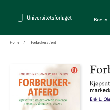
Home
Books
Home
Forbrukeratferd
For
Kjøpsat
markeds
Erik L. Ol