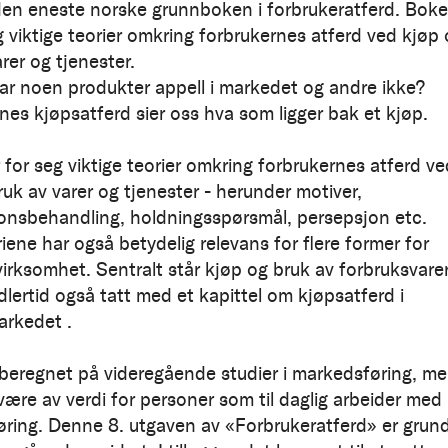
den eneste norske grunnboken i forbrukeratferd. Bok
g viktige teorier omkring forbrukernes atferd ved kjøp
rer og tjenester.
ar noen produkter appell i markedet og andre ikke?
nes kjøpsatferd sier oss hva som ligger bak et kjøp.
 for seg viktige teorier omkring forbrukernes atferd ve
ruk av varer og tjenester - herunder motiver,
onsbehandling, holdningsspørsmål, persepsjon etc.
iene har også betydelig relevans for flere former for
virksomhet. Sentralt står kjøp og bruk av forbruksvarer
dlertid også tatt med et kapittel om kjøpsatferd i
arkedet .
beregnet på videregående studier i markedsføring, m
være av verdi for personer som til daglig arbeider med
ring. Denne 8. utgaven av «Forbrukeratferd» er grund