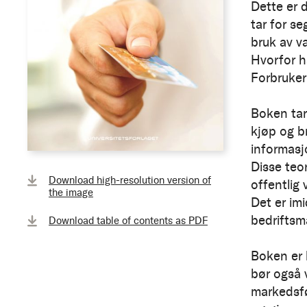
Dette er 
tar for se
bruk av va
Hvorfor h
Forbruker
Boken tar
kjøp og b
informasj
Disse teor
Download high-resolution version of
offentlig 
the image
Det er imi
bedriftsm
Download table of contents as PDF
Boken er 
bør også 
markedsfø