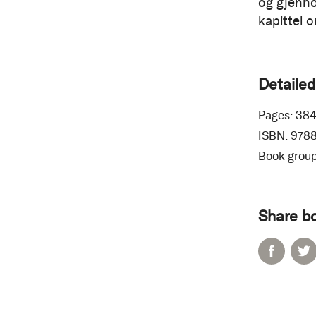
og gjennom
kapittel o
Detailed
Pages:
38
ISBN:
978
Book group
Share b