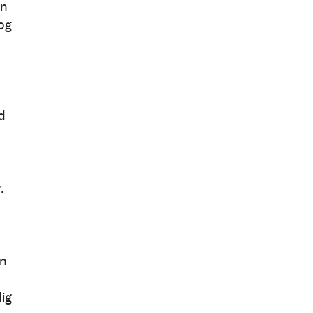
en
 og
d
.
en
ig