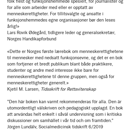
folk flest og funksjonshemmede spesielt, for journalister og
for alle som arbeider med eller er opptatt av
menneskerettigheter. For tillitsvalgte og ansatte i
funksjonshemmedes egne organisasjoner bør den leses
årlig!»
Lars Rovik Ødegård, tidligere leder og generalsekretær,
Norges Handikapforbund
«Dette er Norges første lærebok om menneskerettighetene
til mennesker med nedsatt funksjonsevne, og det er en bok
som fortjener et bredt publikum blant både praktikere,
studenter og andre med interesse ikke bare for
menneskerettighetene til denne gruppen, men også for
menneskerettigheter generelt.»
Kjetil M. Larsen,
Tidsskrift for Rettsvitenskap
"Den här boken kan varmt rekommenderas för alla. Den är
utomordentligt välskriven och pedagogiskt upplagd. En bok
att användas helt enkelt i såväl undervisning som i kritiska
diskussioner om samhället i vår tid och om framtiden."
Jörgen Lundälv, Socialmedicinsk tidskrift 6/2019