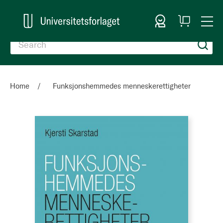
Sign In
My
Togg
Cart
Nav
Home
Funksjonshemmedes menneskerettigheter