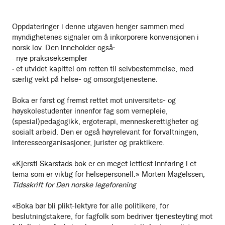
Oppdateringer i denne utgaven henger sammen med
myndighetenes signaler om å inkorporere konvensjonen i
norsk lov. Den inneholder også:
· nye praksiseksempler
· et utvidet kapittel om retten til selvbestemmelse, med
særlig vekt på helse- og omsorgstjenestene.
Boka er først og fremst rettet mot universitets- og
høyskolestudenter innenfor fag som vernepleie,
(spesial)pedagogikk, ergoterapi, menneskerettigheter og
sosialt arbeid. Den er også høyrelevant for forvaltningen,
interesseorganisasjoner, jurister og praktikere.
«Kjersti Skarstads bok er en meget lettlest innføring i et
tema som er viktig for helsepersonell.» Morten Magelssen
,
Tidsskrift for Den norske legeforening
«Boka bør bli plikt-lektyre for alle politikere, for
beslutningstakere, for fagfolk som bedriver tjenesteyting mot