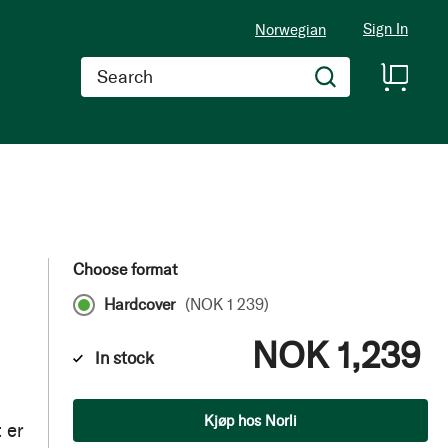
Sign In
Norwegian
Search
Choose format
Hardcover
(
NOK 1 239
)
NOK 1,239
In stock
Qty
Kjøp hos Norli
 er