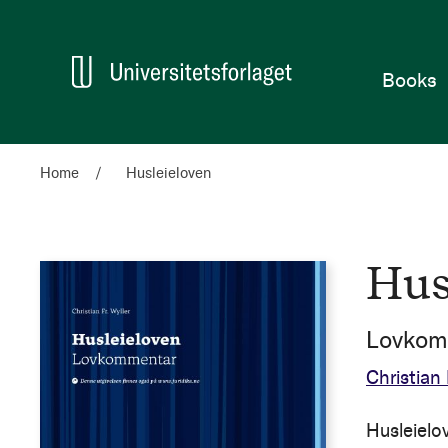
Home
Books
Home
Husleieloven
Hus
Lovkom
Christian 
Husleielov