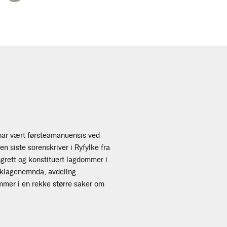
 har vært førsteamanuensis ved
n siste sorenskriver i Ryfylke fra
grett og konstituert lagdommer i
nsklagenemnda, avdeling
ommer i en rekke større saker om