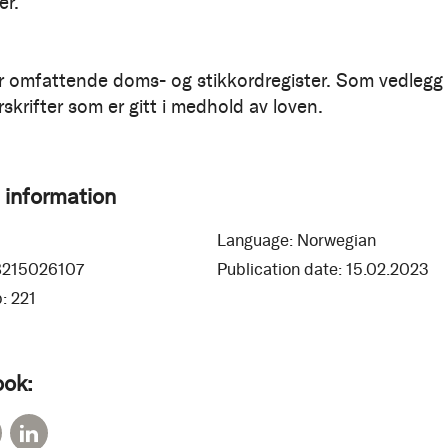
er.
 omfattende doms- og stikkordregister. Som vedlegg 
rskrifter som er gitt i medhold av loven.
 information
Language:
Norwegian
8215026107
Publication date:
15.02.2023
:
221
ook: