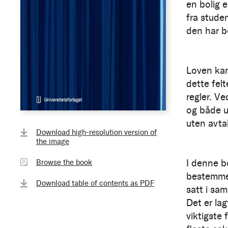
en bolig e
fra studen
den har b
Loven kan 
dette fel
regler. Ve
og både u
uten avta
Browse
Download high-resolution version of
the
the image
book
I denne b
Browse the book
bestemmel
Download table of contents as PDF
satt i sa
Det er lag
viktigste 