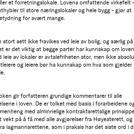
ller et forretningslokale. Lovens omfattende virkefelt 
thybler til store nærings­lokaler og hele bygg - gjør at
etydning for svært mange.
stort sett ikke fravikes ved leie av bolig, og særlig på
tet er det viktig at begge parter har kunnskap om love
d leie av lokaler er avtalefriheten stor, men ikke ab­so­lu
tleiere og leiere bør ha kunnskap om hva som gjelder
le.
oken gir forfatteren grundige kommentarer til alle
sene i loven. De er tolket med basis i for­arbeidene o
mmenheng med alminnelige kontrakts­rettslige prinsippe
t vekt på å få med alle avgjørelser fra Høyesterett, og
fra lag­manns­ret­tene, som i praksis har det siste ord i 