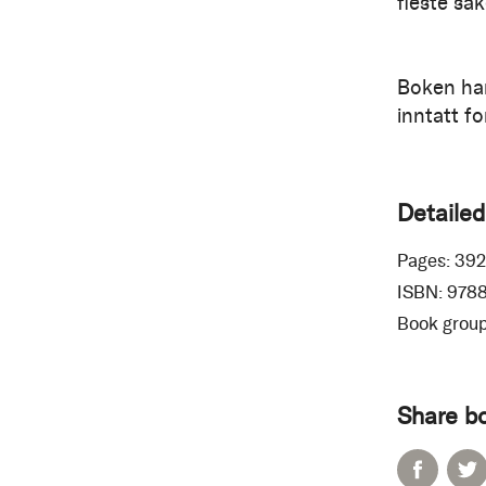
fleste sak
Boken har
inntatt fo
Detailed
Pages:
392
ISBN:
978
Book group
Share b