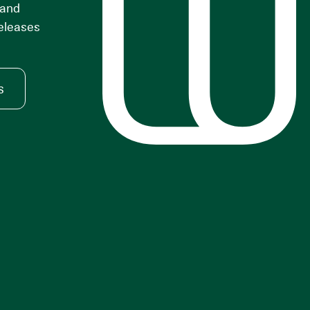
 and
releases
s