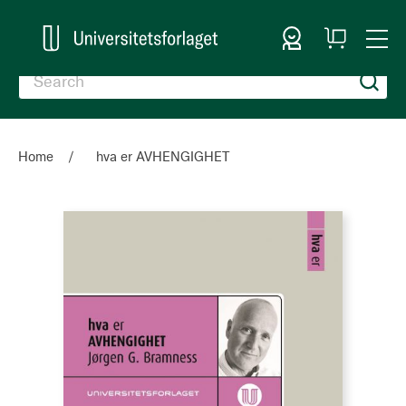
Sign In
My
Togg
Cart
Nav
Home
hva er AVHENGIGHET