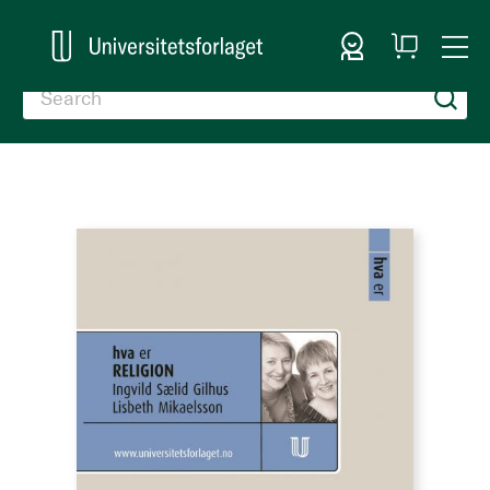
Sign In
My
Togg
Cart
Nav