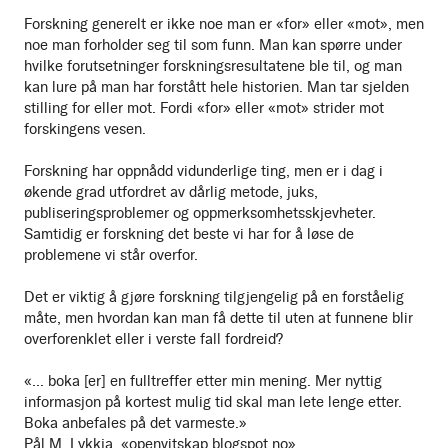
Forskning generelt er ikke noe man er «for» eller «mot», men
noe man forholder seg til som funn. Man kan spørre under
hvilke forutsetninger forskningsresultatene ble til, og man
kan lure på man har forstått hele historien. Man tar sjelden
stilling for eller mot. Fordi «for» eller «mot» strider mot
forskingens vesen.
Forskning har oppnådd vidunderlige ting, men er i dag i
økende grad utfordret av dårlig metode, juks,
publiseringsproblemer og oppmerksomhetsskjevheter.
Samtidig er forskning det beste vi har for å løse de
problemene vi står overfor.
Det er viktig å gjøre forskning tilgjengelig på en forståelig
måte, men hvordan kan man få dette til uten at funnene blir
overforenklet eller i verste fall fordreid?
«... boka [er] en fulltreffer etter min mening. Mer nyttig
informasjon på kortest mulig tid skal man lete lenge etter.
Boka anbefales på det varmeste.»
Pål M. Lykkja, «openvitskap.blogspot.no»