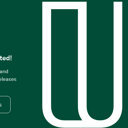
s
ted!
 and
releases
s