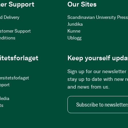
er Support
Our Sites
d Delivery
Scandinavian University Pres
Juridika
stomer Support
Kunne
nditions
Ublogg
itetsforlaget
Keep yourself upda
Sign up for our newsletter
rsitetsforlaget
stay up to date with new 
pport
and news from us.
Media
Subscribe to newsletter
ts