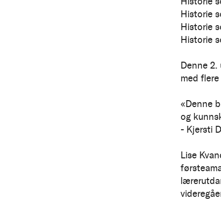
Historie s
Historie
Historie 
Historie s
Denne 2. 
med flere
«Denne bo
og kunnsk
- Kjersti 
Lise Kvan
førsteama
lærerutda
videregåe