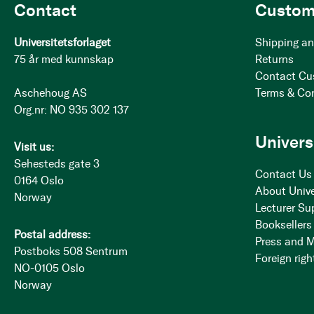
Contact
Custom
Universitetsforlaget
Shipping an
75 år med kunnskap
Returns
Contact Cu
Aschehoug AS
Terms & Co
Org.nr: NO 935 302 137
Univers
Visit us:
Sehesteds gate 3
Contact Us
0164 Oslo
About Unive
Norway
Lecturer Su
Booksellers
Postal address:
Press and 
Postboks 508 Sentrum
Foreign righ
NO-0105 Oslo
Norway