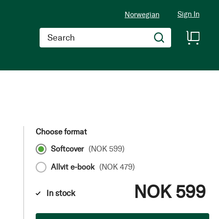
Sign In
Norwegian
Search
Choose format
Softcover
(
NOK 599
)
Allvit e-book
(
NOK 479
)
NOK 599
In stock