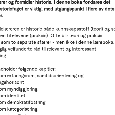
rer og formidler historie. I denne boka forklares det
storiefaget er viktig, med utgangspunkt i flere av dets
r.
ielæreren er historie både kunnskapsstoff (teori) og s
en til elevene (praksis). Ofte blir teori og praksis
 som to separate sfærer - men ikke i denne læreboka.
glig velfunderte råd til relevant og interessant
ing.
eholder følgende kapitler:
som erfaringsrom, samtidsorientering og
ngshorisont
som myndiggjøring
som identitet
som demokratifostring
som kategorisering