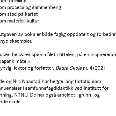
om fortelling
 som prosess og sammenheng
som sted på kartet
om materiell kultur
utgaven av boka er både faglig oppdatert og forbedre
 nye eksempler.
ken besvarer spørsmålet i tittelen, på en inspirerend
apsrik måte.»
Dybvig, lektor og forfatter,
Bedre Skole
nr. 4/2021
de og Nils Naastad har begge lang fartstid som
nuensiser i samfunnsfagdidaktikk ved Institutt for
nning, NTNU. De har også arbeidet i grunn- og
nde skole.