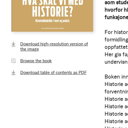
som stude
hvorfor hi
funksjone
For histor
formidling
Browse
Download high-resolution version of
the
oppfattet
the image
book
Her gis fa
Browse the book
undervisn
Download table of contents as PDF
Boken inn
Historie 
forventni
Historie 
Historie 
Historie 
Historie 