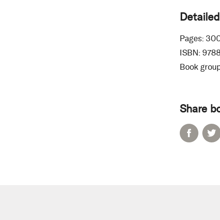
Detailed
Pages:
30
ISBN:
978
Book group
Share b