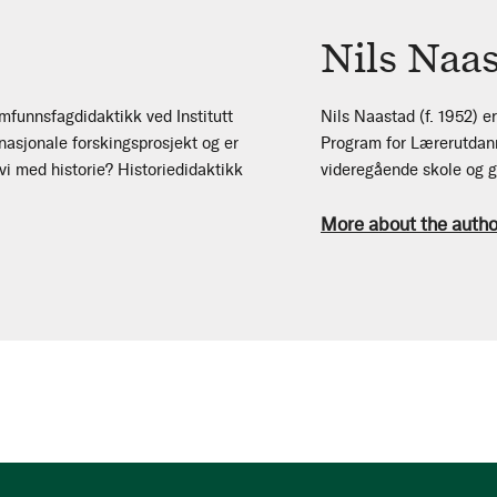
Nils Naa
amfunnsfagdidaktikk ved Institutt
Nils Naastad (f. 1952) e
nasjonale forskingsprosjekt og er
Program for Lærerutdann
vi med historie? Historiedidaktikk
videregående skole og gr
More about the autho