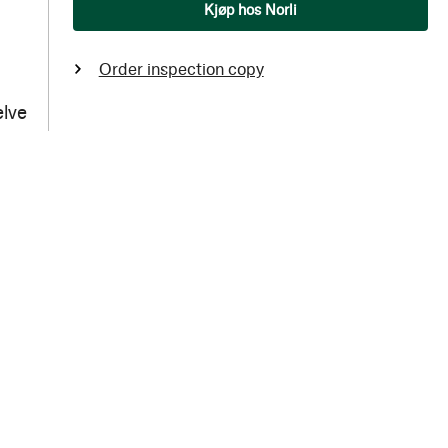
Qty
Kjøp hos Norli
Order inspection copy
elve