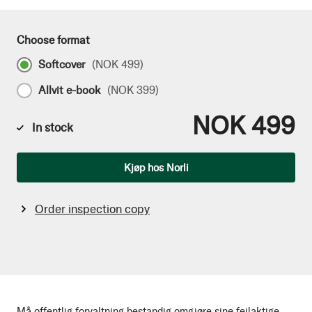
Choose format
Softcover
(
NOK 499
)
Allvit e-book
(
NOK 399
)
NOK 499
In stock
Qty
Kjøp hos Norli
Order inspection copy
Må offentlig forvaltning bestandig omgjøre sine feilaktige