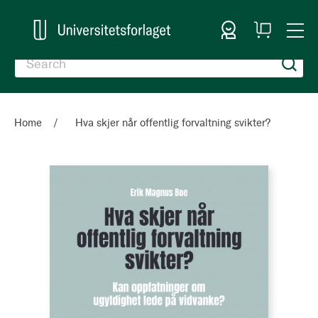
Sign In
My
Togg
Cart
Nav
Home
Hva skjer når offentlig forvaltning svikter?