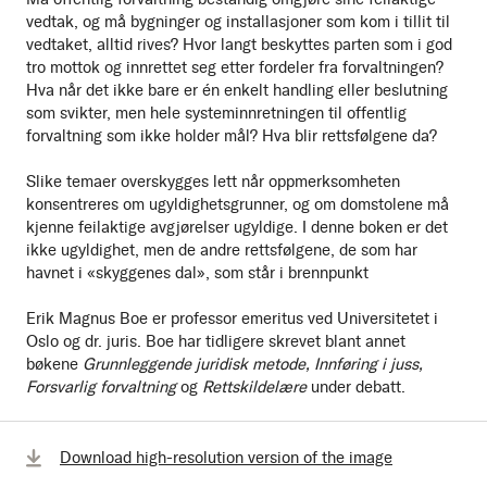
vedtak, og må bygninger og installasjoner som kom i tillit til
vedtaket, alltid rives? Hvor langt beskyttes parten som i god
tro mottok og innrettet seg etter fordeler fra forvaltningen?
Hva når det ikke bare er én enkelt handling eller beslutning
som svikter, men hele systeminnretningen til offentlig
forvaltning som ikke holder mål? Hva blir rettsfølgene da?
Slike temaer overskygges lett når oppmerksomheten
konsentreres om ugyldighetsgrunner, og om domstolene må
kjenne feilaktige avgjørelser ugyldige. I denne boken er det
ikke ugyldighet, men de andre rettsfølgene, de som har
havnet i «skyggenes dal», som står i brennpunkt
Erik Magnus Boe er professor emeritus ved Universitetet i
Oslo og dr. juris. Boe har tidligere skrevet blant annet
bøkene
Grunnleggende juridisk metode, Innføring i juss,
Forsvarlig forvaltning
og
Rettskildelære
under debatt.
Browse
Download high-resolution version of the image
the