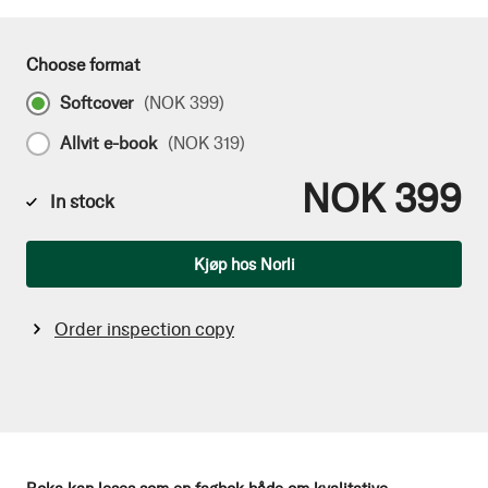
Choose format
Softcover
(
NOK 399
)
Allvit e-book
(
NOK 319
)
NOK 399
In stock
Qty
Kjøp hos Norli
Order inspection copy