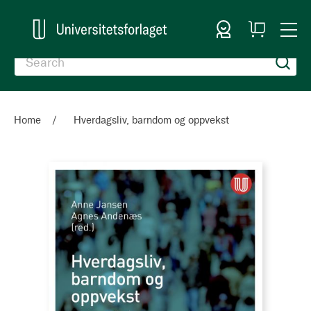
Sign In
My
Togg
Cart
Nav
Home
Hverdagsliv, barndom og oppvekst