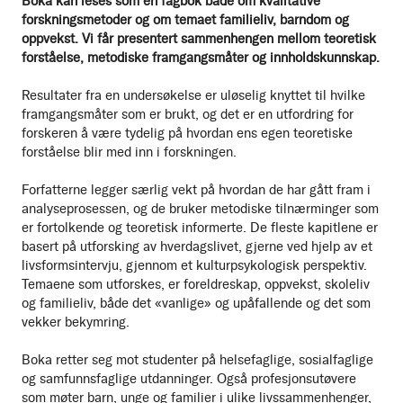
Boka kan leses som en fagbok både om kvalitative
forskningsmetoder og om temaet familieliv, barndom og
oppvekst. Vi får presentert sammenhengen mellom teoretisk
forståelse, metodiske framgangsmåter og innholdskunnskap.
Resultater fra en undersøkelse er uløselig knyttet til hvilke
framgangsmåter som er brukt, og det er en utfordring for
forskeren å være tydelig på hvordan ens egen teoretiske
forståelse blir med inn i forskningen.
Forfatterne legger særlig vekt på hvordan de har gått fram i
analyseprosessen, og de bruker metodiske tilnærminger som
er fortolkende og teoretisk informerte. De fleste kapitlene er
basert på utforsking av hverdagslivet, gjerne ved hjelp av et
livsformsintervju, gjennom et kulturpsykologisk perspektiv.
Temaene som utforskes, er foreldreskap, oppvekst, skoleliv
og familieliv, både det «vanlige» og upåfallende og det som
vekker bekymring.
Boka retter seg mot studenter på helsefaglige, sosialfaglige
og samfunnsfaglige utdanninger. Også profesjonsutøvere
som møter barn, unge og familier i ulike livssammenhenger,