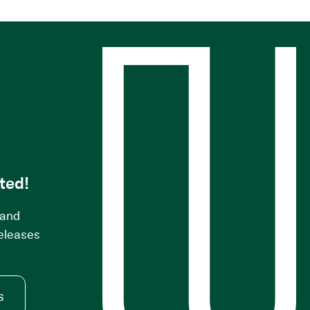
s
ted!
 and
releases
s