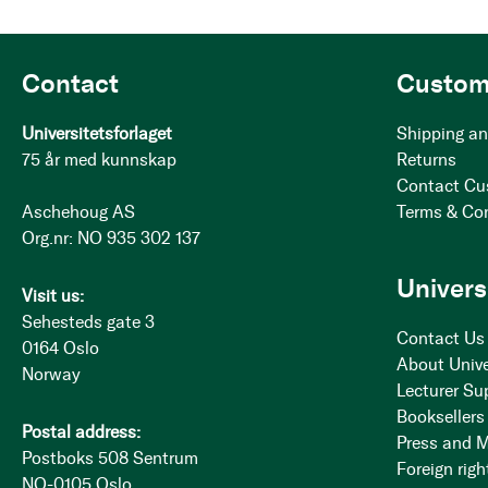
Contact
Custom
Universitetsforlaget
Shipping an
75 år med kunnskap
Returns
Contact Cu
Aschehoug AS
Terms & Co
Org.nr: NO 935 302 137
Univers
Visit us:
Sehesteds gate 3
Contact Us
0164 Oslo
About Unive
Norway
Lecturer Su
Booksellers
Postal address:
Press and 
Postboks 508 Sentrum
Foreign righ
NO-0105 Oslo