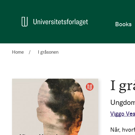
Home
Books
Home
I gråsonen
I g
Ungdom 
Viggo Ves
Når, hvor