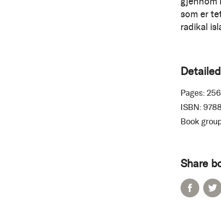
gjennom 
som er tet
radikal is
Detailed
Pages:
256
ISBN:
978
Book group
Share b