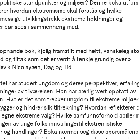
politiske standpunkter og miljøer? Denne boka utfors
erer hvordan ekstremisme skal forstås og hvilke
essige utviklingstrekk ekstreme holdninger og
r bør sees i sammenheng med.
opnande bok, kjølig framstilt med heitt, vanskeleg sto
d og tiltak som det er verdt å tenkje grundig over.»
lsvik Nicolaysen, Dag og Tid
tel har studert ungdom og deres perspektiver, erfarin
kninger av tilværelsen. Han har særlig vært opptatt av
n: Hva er det som trekker ungdom til ekstreme miljøer
ygger og hindrer slik tiltrekning? Hvordan reflekterer 
 egne ekstreme valg? Hvilke samfunnsforhold spiller i
ingen av unge folks innstillingertil ekstremistiske
r og handlinger? Boka nærmer seg disse spørsmålene