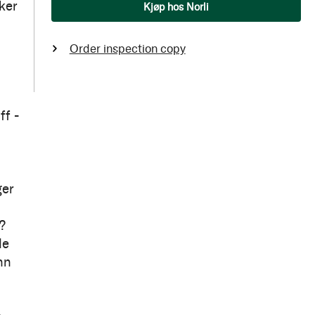
Qty
ker
Kjøp hos Norli
Order inspection copy
ff -
ger
?
de
nn