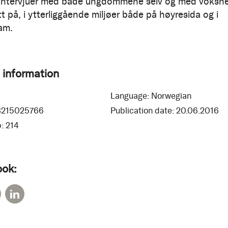
intervjuer med både ungdommene selv og med voksn
t på, i ytterliggående miljøer både på høyresida og i
lam.
 information
Language:
Norwegian
8215025766
Publication date:
20.06.2016
:
214
ook: