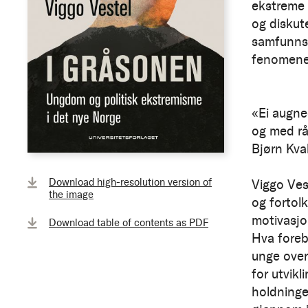
ekstreme 
og diskut
samfunnsm
fenomene
«Ei augne
og med rå
Bjørn Kva
Download high-resolution version of
Viggo Ves
the image
og fortol
motivasjo
Download table of contents as PDF
Hva foreb
unge over
for utvikl
holdninge