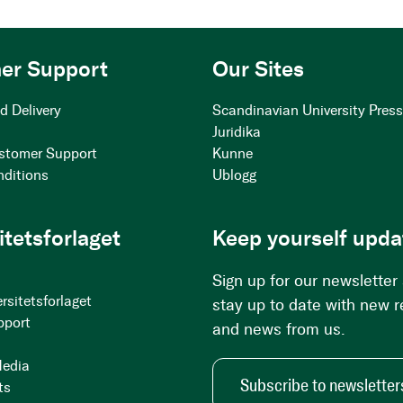
er Support
Our Sites
d Delivery
Scandinavian University Pres
Juridika
stomer Support
Kunne
nditions
Ublogg
itetsforlaget
Keep yourself upda
Sign up for our newsletter
rsitetsforlaget
stay up to date with new 
pport
and news from us.
Media
Subscribe to newsletter
ts