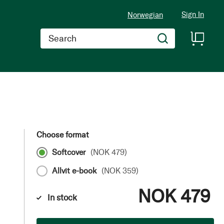
Sign In
Norwegian
Search
Choose format
Softcover
(
NOK 479
)
Allvit e-book
(
NOK 359
)
NOK 479
In stock