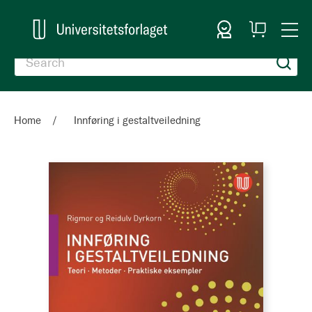
Sign In
My
Togg
Cart
Nav
Home
Innføring i gestaltveiledning