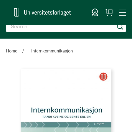
Sign In
My
Togg
Cart
Nav
Home
Internkommunikasjon