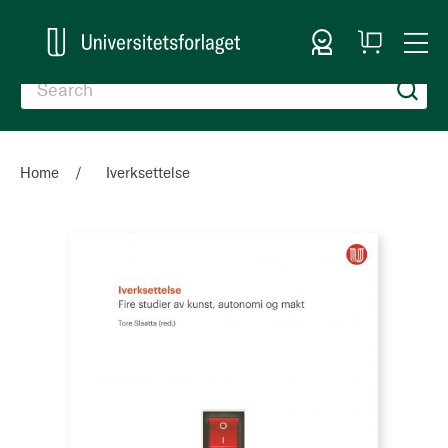
Sign In
My
Togg
Cart
Nav
Home
Iverksettelse