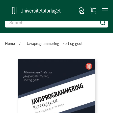
Sign In
My
Togg
Cart
Nav
Home
Javaprogrammering - kort og godt