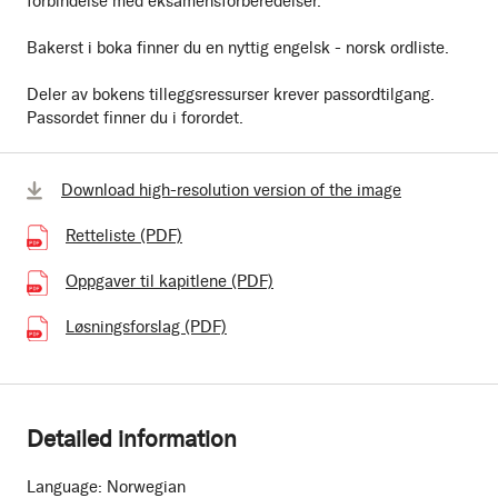
forbindelse med eksamensforberedelser.
Bakerst i boka finner du en nyttig engelsk - norsk ordliste.
Deler av bokens tilleggsressurser krever passordtilgang.
Passordet finner du i forordet.
Download high-resolution version of the image
Retteliste (PDF)
(196.88 kB)
Oppgaver til kapitlene (PDF)
(2.23 MB)
Løsningsforslag (PDF)
(7.74 MB)
Detailed information
Language:
Norwegian