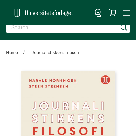
Sign In
My
Togg
Cart
Nav
Home
Journalistikkens filosofi