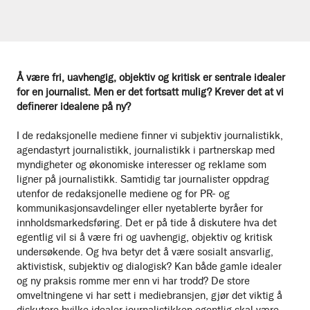
Å være fri, uavhengig, objektiv og kritisk er sentrale idealer
for en journalist. Men er det fortsatt mulig? Krever det at vi
definerer idealene på ny?
I de redaksjonelle mediene finner vi subjektiv journalistikk,
agendastyrt journalistikk, journalistikk i partnerskap med
myndigheter og økonomiske interesser og reklame som
ligner på journalistikk. Samtidig tar journalister oppdrag
utenfor de redaksjonelle mediene og for PR- og
kommunikasjonsavdelinger eller nyetablerte byråer for
innholdsmarkedsføring. Det er på tide å diskutere hva det
egentlig vil si å være fri og uavhengig, objektiv og kritisk
undersøkende. Og hva betyr det å være sosialt ansvarlig,
aktivistisk, subjektiv og dialogisk? Kan både gamle idealer
og ny praksis romme mer enn vi har trodd? De store
omveltningene vi har sett i mediebransjen, gjør det viktig å
diskutere hvilke idealer journalistikken egentlig skal være