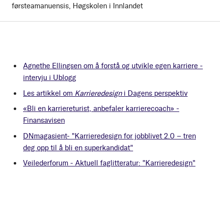
førsteamanuensis, Høgskolen i Innlandet
Agnethe Ellingsen om å forstå og utvikle egen karriere -
intervju i Ublogg
Les artikkel om
Karrieredesign
i Dagens perspektiv
«Bli en karriereturist, anbefaler karrierecoach» -
Finansavisen
DNmagasient- "Karrieredesign for jobblivet 2.0 – tren
deg opp til å bli en superkandidat"
Veilederforum - Aktuell faglitteratur: "Karrieredesign"