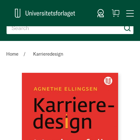
Sign In
My
Togg
Cart
Nav
Home
Karrieredesign