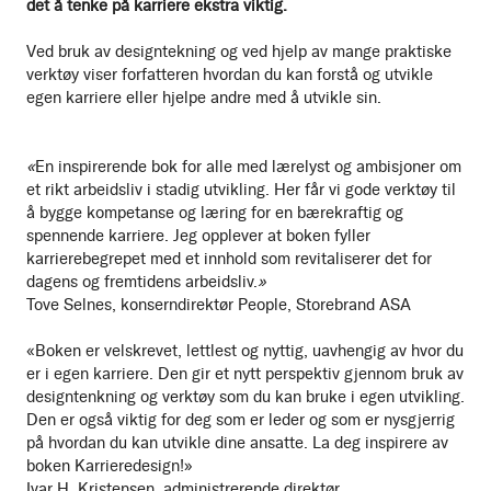
det å tenke på karriere ekstra viktig.
Ved bruk av designtekning og ved hjelp av mange praktiske
verktøy viser forfatteren hvordan du kan forstå og utvikle
egen karriere eller hjelpe andre med å utvikle sin.
«
En inspirerende bok for alle med lærelyst og ambisjoner om
et rikt arbeidsliv i stadig utvikling. Her får vi gode verktøy til
å bygge kompetanse og læring for en bærekraftig og
spennende karriere. Jeg opplever at boken fyller
karrierebegrepet med et innhold som revitaliserer det for
dagens og fremtidens arbeidsliv.
»
Tove Selnes, konserndirektør People, Storebrand ASA
«Boken er velskrevet, lettlest og nyttig, uavhengig av hvor du
er i egen karriere. Den gir et nytt perspektiv gjennom bruk av
designtenkning og verktøy som du kan bruke i egen utvikling.
Den er også viktig for deg som er leder og som er nysgjerrig
på hvordan du kan utvikle dine ansatte. La deg inspirere av
boken Karrieredesign!»
Ivar H. Kristensen, administrerende direktør,