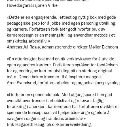
Hovedorganisasjonen Virke
«Dette er en engasjerende, lettlest og nyttig bok med gode
pedagogiske grep for å jobbe med egen personlig utvikling
og karriere. Forfatteren forklarer godt hvorfor bruk av
karrieredesign er en meningsfull og anvendbar metode i et
omskiftelig arbeidsliv
.»
Andreas Jul Røsjø, administrerende direktør Møller Eiendom
«En etterlengtet bok med en rik verktøykasse for å utvikle
egen og andres karriere. Forfatteren språksetter forståelsen
for og endring av karriereutvikling på en sterk og original
måte. Denne boken kommer til å inspirere mange!»
Arne Svendsrud, forfatter, arbeids- og organisasjonspsykolog
«Dette er en spennende bok. Med utgangspunkt i en god
oversikt over trender i arbeidslivet og relevant faglig
forankring i anerkjent karriereteori har forfatteren utviklet et
spennende konsept som vil hjelpe både unge og eldre å
navigere i dagens og framtidas arbeidsliv.»
Erik Hagaseth Haug, ph.d.-karriereveiledning,