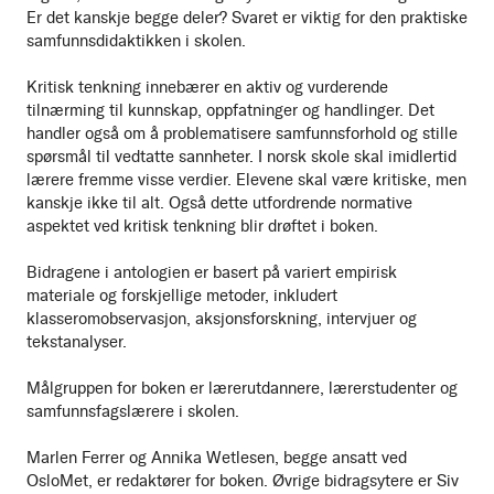
Er det kanskje begge deler? Svaret er viktig for den praktiske
samfunnsdidaktikken i skolen.
Kritisk tenkning innebærer en aktiv og vurderende
tilnærming til kunnskap, oppfatninger og handlinger. Det
handler også om å problematisere samfunnsforhold og stille
spørsmål til vedtatte sannheter. I norsk skole skal imidlertid
lærere fremme visse verdier. Elevene skal være kritiske, men
kanskje ikke til alt. Også dette utfordrende normative
aspektet ved kritisk tenkning blir drøftet i boken.
Bidragene i antologien er basert på variert empirisk
materiale og forskjellige metoder, inkludert
klasseromobservasjon, aksjonsforskning, intervjuer og
tekstanalyser.
Målgruppen for boken er lærerutdannere, lærerstudenter og
samfunnsfagslærere i skolen.
Marlen Ferrer og Annika Wetlesen, begge ansatt ved
OsloMet, er redaktører for boken. Øvrige bidragsytere er Siv