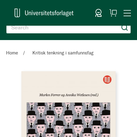
Sign In
My
Togg
Cart
Nav
Home
Kritisk tenkning i samfunnsfag