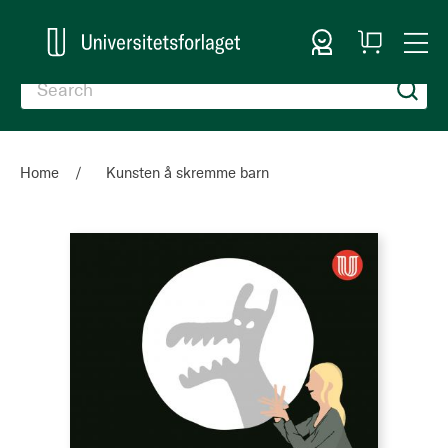
Sign In
My
Togg
Cart
Nav
Home
Kunsten å skremme barn