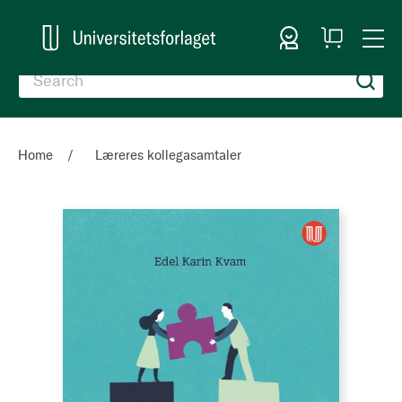
Sign In
My
Togg
Cart
Nav
Home
Læreres kollegasamtaler