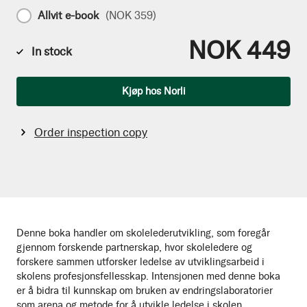
Allvit e-book
(
NOK 359
)
NOK 449
In stock
Qty
Kjøp hos Norli
Order inspection copy
Denne boka handler om skolelederutvikling, som foregår
gjennom forskende partnerskap, hvor skoleledere og
forskere sammen utforsker ledelse av utviklingsarbeid i
skolens profesjonsfellesskap. Intensjonen med denne boka
er å bidra til kunnskap om bruken av endringslaboratorier
som arena og metode for å utvikle ledelse i skolen.