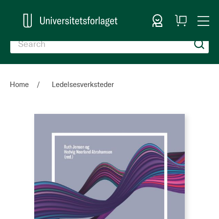
Sign In
My
Togg
Cart
Nav
Home
Ledelsesverksteder