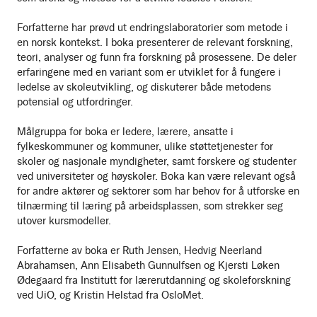
Forfatterne har prøvd ut endringslaboratorier som metode i
en norsk kontekst. I boka presenterer de relevant forskning,
teori, analyser og funn fra forskning på prosessene. De deler
erfaringene med en variant som er utviklet for å fungere i
ledelse av skoleutvikling, og diskuterer både metodens
potensial og utfordringer.
Målgruppa for boka er ledere, lærere, ansatte i
fylkeskommuner og kommuner, ulike støttetjenester for
skoler og nasjonale myndigheter, samt forskere og studenter
ved universiteter og høyskoler. Boka kan være relevant også
for andre aktører og sektorer som har behov for å utforske en
tilnærming til læring på arbeidsplassen, som strekker seg
utover kursmodeller.
Forfatterne av boka er Ruth Jensen, Hedvig Neerland
Abrahamsen, Ann Elisabeth Gunnulfsen og Kjersti Løken
Ødegaard fra Institutt for lærerutdanning og skoleforskning
ved UiO, og Kristin Helstad fra OsloMet.