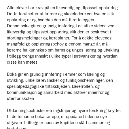
Alle elever har krav på en likeverdig og tilpasset opplæring.
Dette forutsetter at lærere og skoleledere vet hva en slik
opplæring er og hvordan den må tilrettelegges.
Denne boka gir en grundig innføring i de ulike sidene ved
likeverdig og tilpasset opplæring slik den er beskrevet i
stortingsmeldinger og læreplaner. For å dekke elevenes
mangfoldige opplæringsbehov gjennom mange år, må
lærerne ha kunnskap om barns og unges læring og utvikling.
I tillegg trengs innsikt i ulike typer lærevansker og hvordan
disse kan møtes.
Boka gir en grundig innføring i emner som læring og
utvikling, ulike lærevansker og funksjonshemninger, den
spesialpedagogiske tiltakskjeden, lærerrollen, og
kommunikasjon og samarbeid med aktører innenfor og
utenfor skolen.
Utdanningspolitiske retningslinjer og nyere forskning knyttet
til de temaene boka tar opp, er oppdatert i denne nye
utgaven. I tillegg er noen av kapitlene slått sammen og
kortet ned.