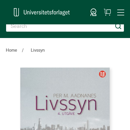
Sign In
My
Togg
Cart
Nav
Home
Livssyn