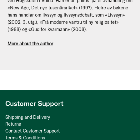
ved Høgskulen i Volda. Han er dr. philos. på ei avhandling om
«New Age, Det nye tusenårsriket» (1997). Fleire av bøkene
hans handlar om livssyn og livssynsdebatt, som «Livssyn»
(2002, 3. utg.), «Frå moderne vantru til ny religiøsitet»
(1988) og «Gud for kvarmann» (2008).
More about the author
Customer Support
Shipping and Delivery
Returns
Contact Customer Support
Terms & Conditions