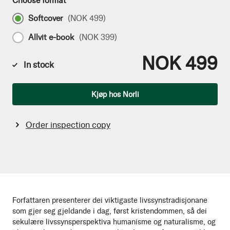
Choose format
Softcover
(
NOK 499
)
Allvit e-book
(
NOK 399
)
NOK 499
In stock
Qty
Kjøp hos Norli
Order inspection copy
Forfattaren presenterer dei viktigaste livssynstradisjonane
som gjer seg gjeldande i dag, først kristendommen, så dei
sekulære livssynsperspektiva humanisme og naturalisme, og