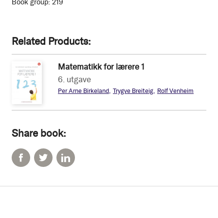
Book group:
219
Related Products
Matematikk for lærere 1
NOK 649
6. utgave
Per Arne Birkeland
Trygve Breiteig
Rolf Venheim
Share book: