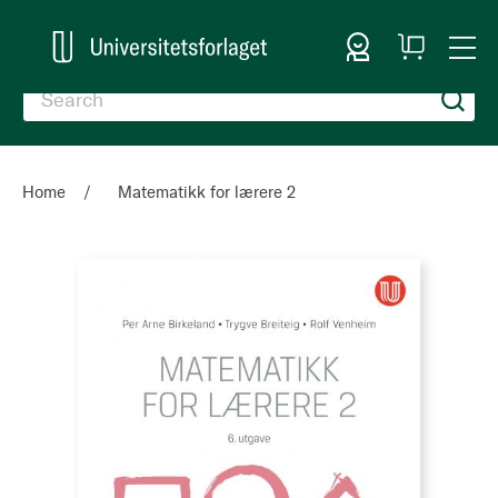
Sign In
My
Togg
Cart
Nav
Home
Matematikk for lærere 2