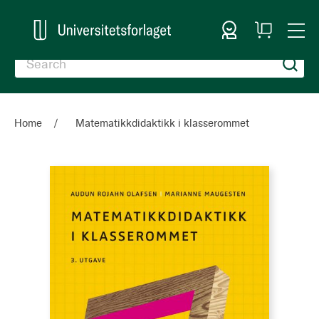
Sign In
My
Togg
Cart
Nav
Home
Matematikkdidaktikk i klasserommet