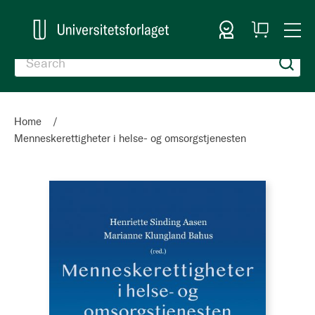
Sign In
My
Togg
Cart
Nav
Home
Menneskerettigheter i helse- og omsorgstjenesten