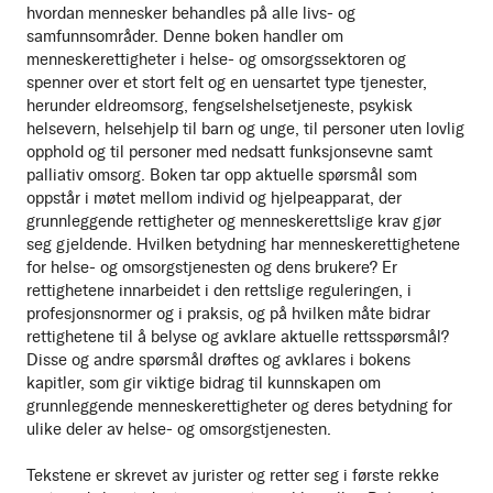
hvordan mennesker behandles på alle livs- og
samfunnsområder. Denne boken handler om
menneskerettigheter i helse- og omsorgssektoren og
spenner over et stort felt og en uensartet type tjenester,
herunder eldreomsorg, fengselshelsetjeneste, psykisk
helsevern, helsehjelp til barn og unge, til personer uten lovlig
opphold og til personer med nedsatt funksjonsevne samt
palliativ omsorg. Boken tar opp aktuelle spørsmål som
oppstår i møtet mellom individ og hjelpeapparat, der
grunnleggende rettigheter og menneskerettslige krav gjør
seg gjeldende. Hvilken betydning har menneskerettighetene
for helse- og omsorgstjenesten og dens brukere? Er
rettighetene innarbeidet i den rettslige reguleringen, i
profesjonsnormer og i praksis, og på hvilken måte bidrar
rettighetene til å belyse og avklare aktuelle rettsspørsmål?
Disse og andre spørsmål drøftes og avklares i bokens
kapitler, som gir viktige bidrag til kunnskapen om
grunnleggende menneskerettigheter og deres betydning for
ulike deler av helse- og omsorgstjenesten.
Tekstene er skrevet av jurister og retter seg i første rekke