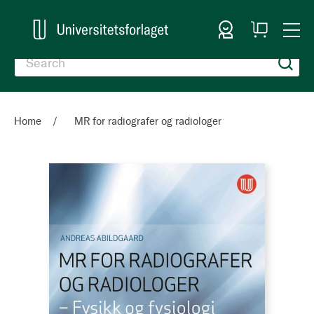
Sign In
My
Togg
Cart
Nav
Home
MR for radiografer og radiologer