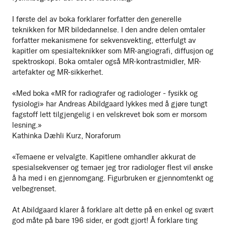
I første del av boka forklarer forfatter den generelle
teknikken for MR bildedannelse. I den andre delen omtaler
forfatter mekanismene for sekvensvekting, etterfulgt av
kapitler om spesialteknikker som MR-angiografi, diffusjon og
spektroskopi. Boka omtaler også MR-kontrastmidler, MR-
artefakter og MR-sikkerhet.
«Med boka «MR for radiografer og radiologer - fysikk og
fysiologi» har Andreas Abildgaard lykkes med å gjøre tungt
fagstoff lett tilgjengelig i en velskrevet bok som er morsom
lesning.»
Kathinka Dæhli Kurz, Noraforum
«Temaene er velvalgte. Kapitlene omhandler akkurat de
spesialsekvenser og temaer jeg tror radiologer flest vil ønske
å ha med i en gjennomgang. Figurbruken er gjennomtenkt og
velbegrenset.
At Abildgaard klarer å forklare alt dette på en enkel og svært
god måte på bare 196 sider, er godt gjort! Å forklare ting