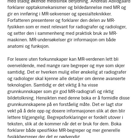
med stadig økende medisinsk betydning. Andreas Abildgaard
forklarer opptaksmekanismer og bildedannelse med MR og
gir en innføring i MR-sekvenser og spesialteknikker.
Forfatteren presenterer og forklarer den delen av MR-
fysikken som er mest relevant for radiografer og radiologer,
og setter den i sammenheng med praktisk bruk av MR-
maskinen. MR-undersøkelser gir informasjon om både
anatomi og funksjon.
For lesere uten forkunnskaper kan MR-verdenen lett bli
overveldende, med mange rare begreper og mye som skjer
samtidig. Det er hverken mulig eller ønskelig at radiografer
og radiologer skal kjenne alle detaljer om denne avanserte
teknologien. Samtidig er det viktig å ha visse
grunnkunnskaper som gir god MR-radiografi og riktig
bildetolkning. Hensikten med denne boka er å formidle disse
grunnkunnskapene på en forståelig måte. Det er lagt stor
vekt på å dele opp og dosere informasjonen slik at den blir
lettere tilgjengelig. Begrepsforklaringer er fordelt utover i
teksten, slik at de kommer når det er bruk for dem. Boka
forklarer både spesifikke MR-begreper og mer generelle
fysikkbegreper der det er nødvendig.