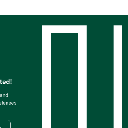
s
ted!
 and
releases