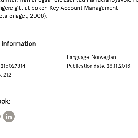
dligere gitt ut boken Key Account Management
etsforlaget, 2006).
 information
4
Language:
Norwegian
8215027814
Publication date:
28.11.2016
:
212
ook: