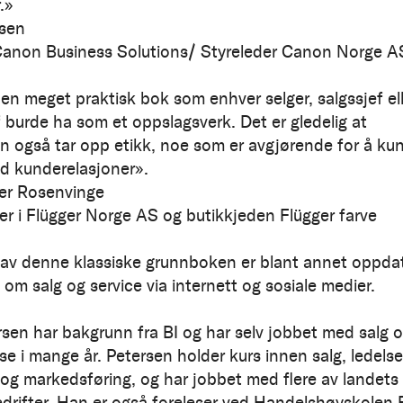
.»
lsen
Canon Business Solutions/ Styreleder Canon Norge A
 en meget praktisk bok som enhver selger, salgssjef el
f burde ha som et oppslagsverk. Det er gledelig at
en også tar opp etikk, noe som er avgjørende for å ku
d kunderelasjoner».
ter Rosenvinge
der i Flügger Norge AS og butikkjeden Flügger farve
 av denne klassiske grunnboken er blant annet oppda
om salg og service via internett og sosiale medier.
ersen har bakgrunn fra BI og har selv jobbet med salg 
se i mange år. Petersen holder kurs innen salg, ledelse
og markedsføring, og har jobbet med flere av landets
edrifter. Han er også foreleser ved Handelshøyskolen 