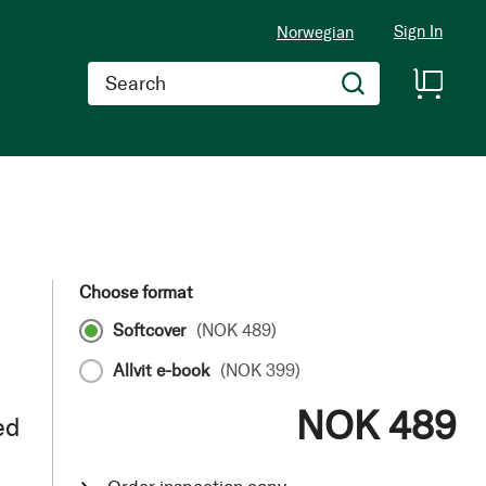
Sign In
Norwegian
Search
Choose format
Softcover
(
NOK 489
)
Allvit e-book
(
NOK 399
)
NOK 489
ed