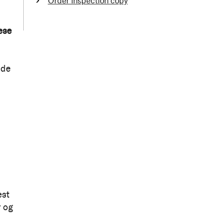
Order inspection copy
ese
nde
est
r og