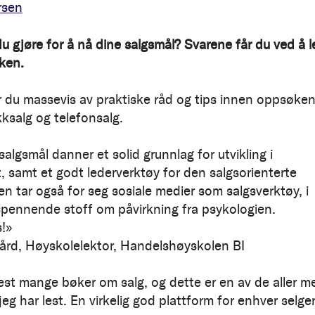
rsen
u gjøre for å nå dine salgsmål? Svarene får du ved å l
ken.
r du massevis av praktiske råd og tips innen oppsøke
kksalg og telefonsalg.
algsmål danner et solid grunnlag for utvikling i
t, samt et godt lederverktøy for den salgsorienterte
en tar også for seg sosiale medier som salgsverktøy, i
l spennende stoff om påvirkning fra psykologien.
!»
ård, Høyskolelektor, Handelshøyskolen BI
lest mange bøker om salg, og dette er en av de aller m
eg har lest. En virkelig god plattform for enhver selge