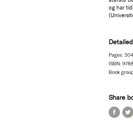
og har ti
(Universit
Detailed
Pages:
30
ISBN:
978
Book group
Share b