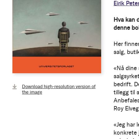
Eirik Pete
Hva kan d
denne bo
Her finne
salg, buti
«Nå dine s
salgsyrke
bedrift. D
Download high-resolution version of
tillegg ti
the image
Anbefales
Roy Elveg
«Jeg har 
konkrete j