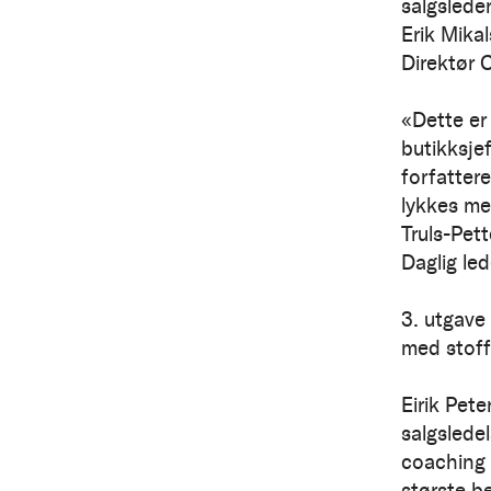
salgsleder
Erik Mika
Direktør 
«Dette er
butikksje
forfatter
lykkes me
Truls-Pet
Daglig le
3. utgave
med stoff 
Eirik Pet
salgsledel
coaching 
største b