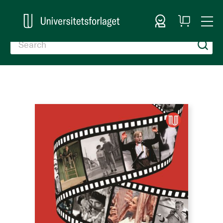
Sign In
My
Togg
Cart
Nav