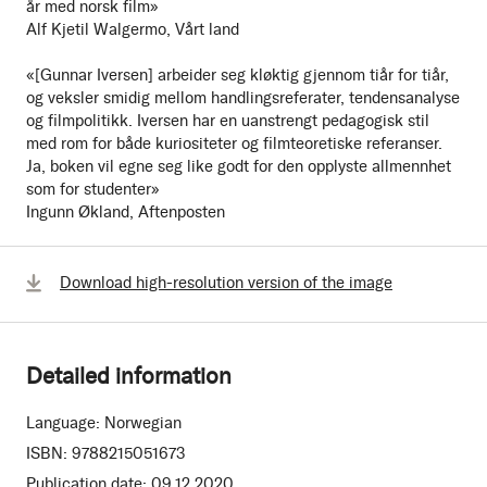
år med norsk film»
Alf Kjetil Walgermo, Vårt land
«[Gunnar Iversen] arbeider seg kløktig gjennom tiår for tiår,
og veksler smidig mellom handlingsreferater, tendensanalyse
og filmpolitikk. Iversen har en uanstrengt pedagogisk stil
med rom for både kuriositeter og filmteoretiske referanser.
Ja, boken vil egne seg like godt for den opplyste allmennhet
som for studenter»
Ingunn Økland, Aftenposten
Download high-resolution version of the image
Detailed information
Language:
Norwegian
ISBN:
9788215051673
Publication date:
09.12.2020