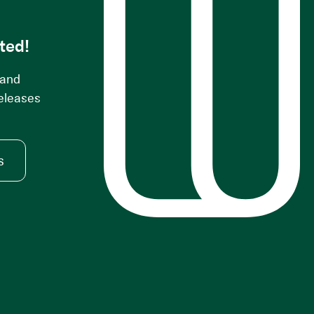
ted!
 and
releases
s