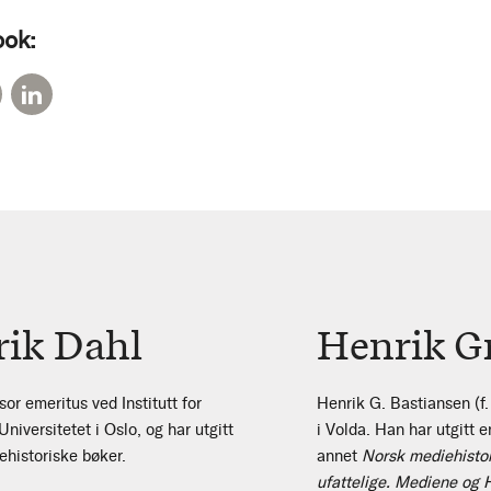
ook:
rik Dahl
Henrik G
or emeritus ved Institutt for
Henrik G. Bastiansen (f
iversitetet i Oslo, og har utgitt
i Volda. Han har utgitt 
ehistoriske bøker.
annet
Norsk mediehistor
ufattelige. Mediene og 