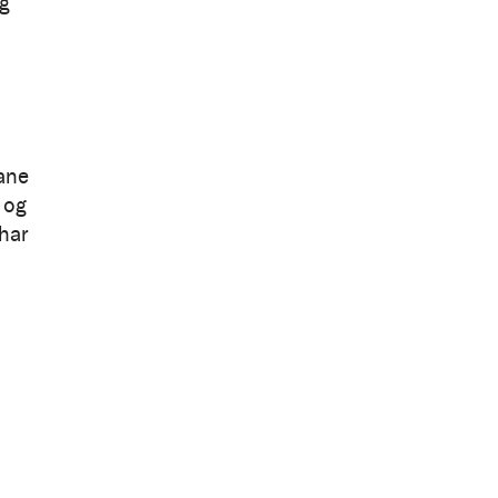
ig
rane
 og
 har