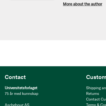
More about the author
Contact
Custom
Universitetsforlaget
Shipping an
75 år med kunnskap
Returns
Contact Cu
Aschehoug AS
Terms & Co