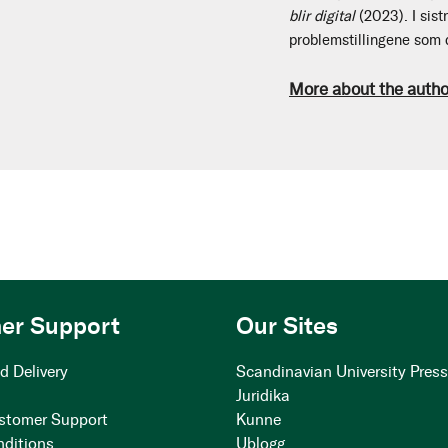
blir digital
(2023). I sist
problemstillingene som d
More about the autho
er Support
Our Sites
d Delivery
Scandinavian University Pres
Juridika
stomer Support
Kunne
nditions
Ublogg