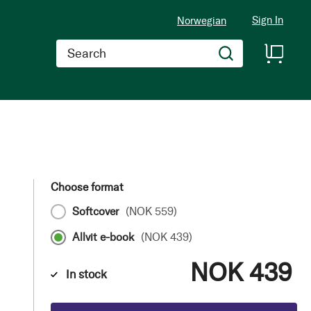
Sign In
Norwegian
Search
Choose format
Softcover
(
NOK 559
)
Allvit e-book
(
NOK 439
)
NOK 439
In stock