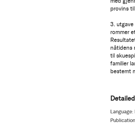
med gjenn
provins t
3. utgave
rommer et 
Resultatet
nåtidens 
til skuesp
familier l
bestemt m
Detailed
Language:
Publication