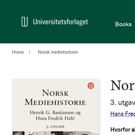
Home
Books
Home
Norsk mediehistorie
Nor
3. utga
Hans Fred
Hvorfor sk