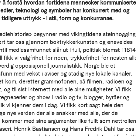
 å forstå hvordan fortidens mennesker kommuniserte
dier, teknologi og symboler har konkurrert med og
tidligere uttrykk - i stil, form og konkurranse.
diehistorie» begynner med vikingtidens steinhogging
ort tar oss gjennom boktrykkerkunsten og eneveldes
ntil mediesamfunnet slår ut i full, politisk blomst i 1814
l fikk vi valgfrihet for noen, trykkefrihet for nesten all
verdig opposisjonell journalistikk. Norge ble et
unn med vekst i aviser og stadig nye lokale kanaler.
et kom, deretter grammofonen, så filmen, radioen og
, og til sist internett med alle sine muligheter. Vi fikk
egneserier og show i radio og tv, blogger, byråer og
lik vi kjenner dem i dag. Vi fikk kort sagt hele den
ige nye verden der alle snakker med alle, der de
e kommer med sine argumenter like fullt som nettrolle
raseri. Henrik Bastiansen og Hans Fredrik Dahl tar oss