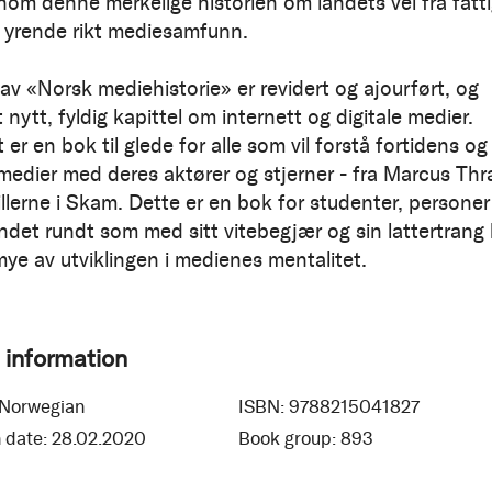
om denne merkelige historien om landets vei fra fatt
il yrende rikt mediesamfunn.
 av «Norsk mediehistorie» er revidert og ajourført, og
nytt, fyldig kapittel om internett og digitale medier.
 er en bok til glede for alle som vil forstå fortidens og
medier med deres aktører og stjerner - fra Marcus Th
illerne i Skam. Dette er en bok for studenter, personer
andet rundt som med sitt vitebegjær og sin lattertrang
ye av utviklingen i medienes mentalitet.
 information
Norwegian
ISBN:
9788215041827
 date:
28.02.2020
Book group:
893