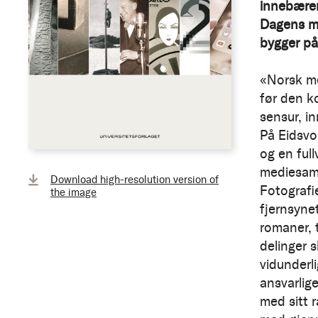
innebærer
Dagens me
bygger på 
«Norsk me
før den k
sensur, in
På Eidsvol
og en full
mediesamf
Download high-resolution version of
Fotografi
the image
fjernsynet
romaner, t
delinger s
vidunderl
ansvarlig
med sitt 