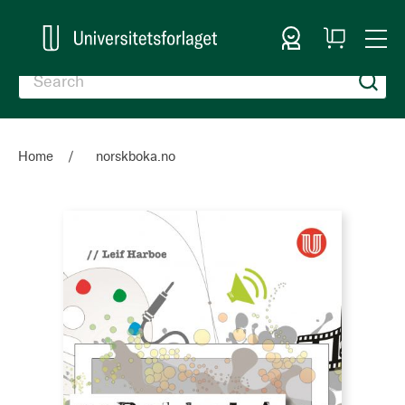
Sign In
My
Togg
Cart
Nav
Home
norskboka.no