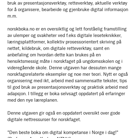
bruk av presentasjonsverktøy, retteverktøy, aktuelle verktøy
for å organisere, bearbeide og gjenbruke digital informasjon
m.m.
norskboka.no er en oversiktlig og lett forståelig framstilling
av ulemper og svakheter ved f.eks digitale leseteknikker,
læringsplattformer, kollektiv prosessorientert skriving på
nettet, kildebruk, om digitale retteverktøy, samt en
anbefaling om hvordan dette kan brukes på en
hensiktsmessig måte i norskfaget på ungdomsskolen og i
videregående skole. Denne utgaven har dessuten mange
norskfagsrelaterte eksempler og noe mer teori. Nytt er også
organisering med ikt, arbeid med sammensatte tekster, tips
til god bruk av presentasjonsverktøy og praktisk arbeid med
adapsjon. I tillegg er boka selvsagt oppdatert på erfaringer
med den nye læreplanen.
Denne utgaven gir også en oppdatert oversikt over gode
digitale nettressurser for norskfaget.
"Den beste boka om digital kompetanse i Norge i dag!"